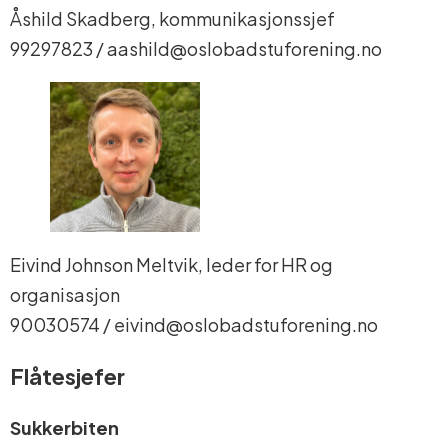
Åshild Skadberg, kommunikasjonssjef
99297823 / aashild@oslobadstuforening.no
Eivind Johnson Meltvik, leder for HR og
organisasjon
90030574 / eivind@oslobadstuforening.no
Flåtesjefer
Sukkerbiten