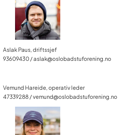
Aslak Paus, driftssjef
93609430 / aslak@oslobadstuforening.no
Vemund Hareide, operativ leder
47339288 / vemund@oslobadstuforening.no