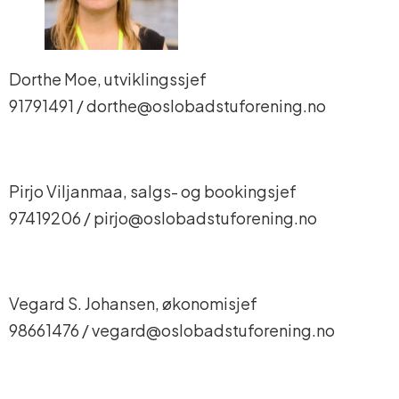
Dorthe Moe, utviklingssjef
91791491 / dorthe@oslobadstuforening.no
Pirjo Viljanmaa, salgs- og bookingsjef
97419206 / pirjo@oslobadstuforening.no
Vegard S. Johansen, økonomisjef
98661476 / vegard@oslobadstuforening.no